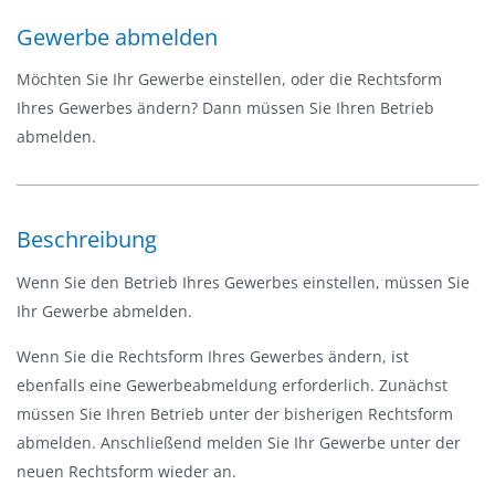
g
Gewerbe abmelden
a
t
Möchten Sie Ihr Gewerbe einstellen, oder die Rechtsform
i
Ihres Gewerbes ändern? Dann müssen Sie Ihren Betrieb
o
abmelden.
n
e
i
Beschreibung
n
-
Wenn Sie den Betrieb Ihres Gewerbes einstellen, müssen Sie
/
Ihr Gewerbe abmelden.
a
Wenn Sie die Rechtsform Ihres Gewerbes ändern, ist
u
ebenfalls eine Gewerbeabmeldung erforderlich. Zunächst
s
müssen Sie Ihren Betrieb unter der bisherigen Rechtsform
b
abmelden. Anschließend melden Sie Ihr Gewerbe unter der
l
neuen Rechtsform wieder an.
e