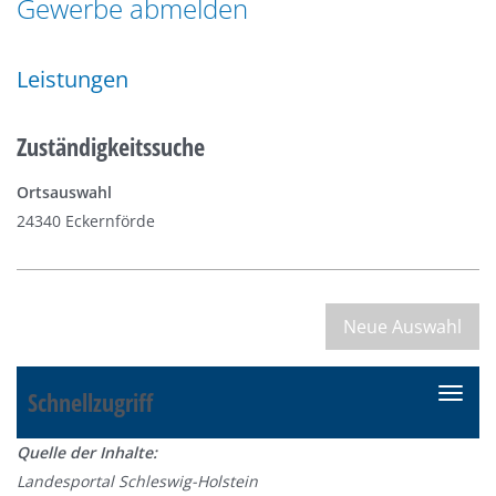
Gewerbe abmelden
n
a
g
t
e
Leistungen
i
n
o
n
Zuständigkeitssuche
Ortsauswahl
24340 Eckernförde
Schnellzugriff
N
a
Quelle der Inhalte:
v
Landesportal Schleswig-Holstein
i