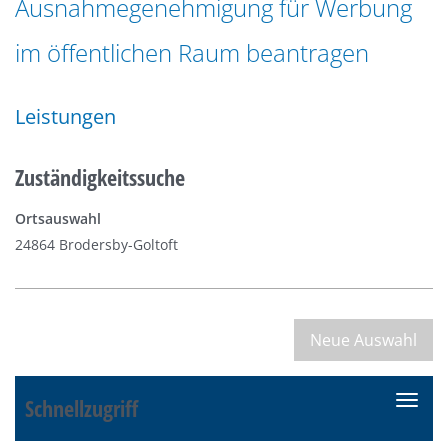
Ausnahmegenehmigung für Werbung
n
a
g
im öffentlichen Raum beantragen
t
e
i
n
o
Leistungen
n
Zuständigkeitssuche
Ortsauswahl
24864 Brodersby-Goltoft
Schnellzugriff
N
a