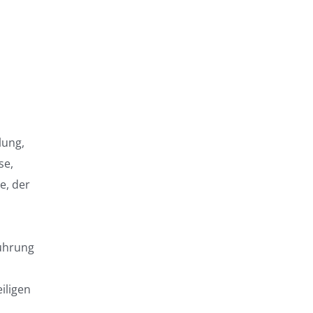
lung,
se,
e, der
führung
iligen