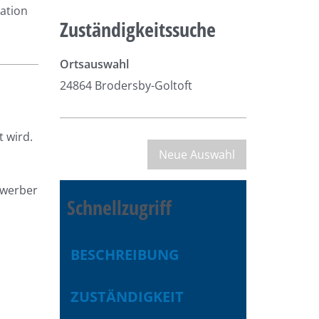
ration
Zuständigkeitssuche
Ortsauswahl
24864 Brodersby-Goltoft
t wird.
ewerber
Schnellzugriff
BESCHREIBUNG
ZUSTÄNDIGKEIT