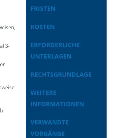
FRISTEN
KOSTEN
weisen,
ERFORDERLICHE
al 3-
UNTERLAGEN
der
RECHTSGRUNDLAGE
sweise
WEITERE
INFORMATIONEN
ch
VERWANDTE
VORGÄNGE