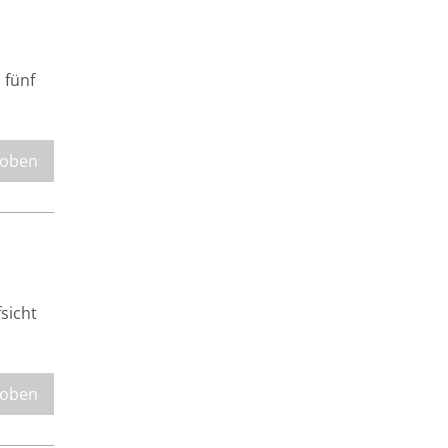
 fünf
 oben
sicht
 oben