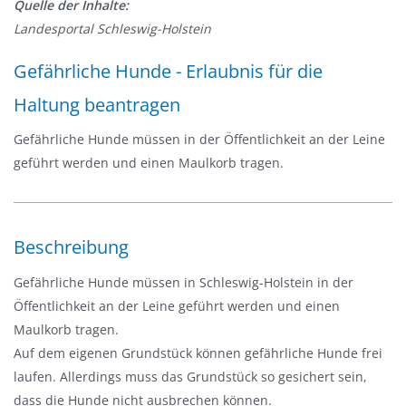
Quelle der Inhalte:
v
Landesportal Schleswig-Holstein
i
g
Gefährliche Hunde - Erlaubnis für die
a
Haltung beantragen
t
i
Gefährliche Hunde müssen in der Öffentlichkeit an der Leine
o
geführt werden und einen Maulkorb tragen.
n
e
i
n
Beschreibung
-
Gefährliche Hunde müssen in Schleswig-Holstein in der
/
Öffentlichkeit an der Leine geführt werden und einen
a
Maulkorb tragen.
u
Auf dem eigenen Grundstück können gefährliche Hunde frei
s
laufen. Allerdings muss das Grundstück so gesichert sein,
b
dass die Hunde nicht ausbrechen können.