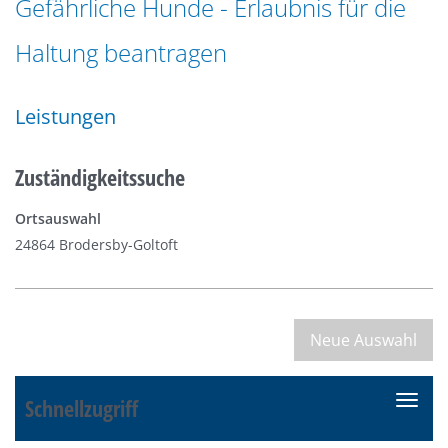
Gefährliche Hunde - Erlaubnis für die
n
a
g
Haltung beantragen
t
e
i
n
o
Leistungen
n
Zuständigkeitssuche
Ortsauswahl
24864 Brodersby-Goltoft
Schnellzugriff
N
a