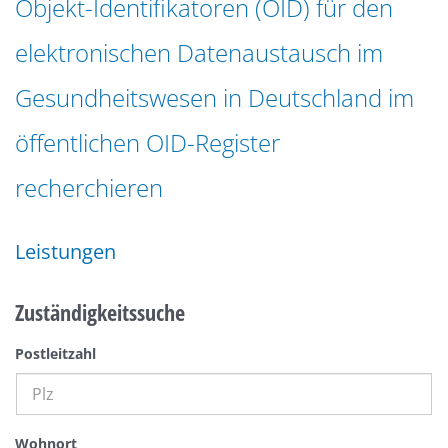
Objekt-Identifikatoren (OID) für den
n
a
g
elektronischen Datenaustausch im
t
e
i
n
Gesundheitswesen in Deutschland im
o
n
öffentlichen OID-Register
recherchieren
Leistungen
Zuständigkeitssuche
Postleitzahl
Wohnort