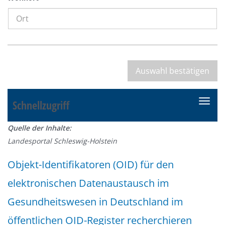
Schnellzugriff
N
a
Quelle der Inhalte:
v
Landesportal Schleswig-Holstein
i
g
Objekt-Identifikatoren (OID) für den
a
elektronischen Datenaustausch im
t
i
Gesundheitswesen in Deutschland im
o
öffentlichen OID-Register recherchieren
n