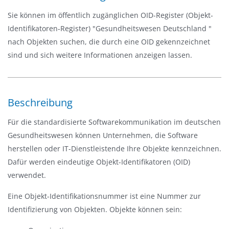
e
Sie können im öffentlich zugänglichen OID-Register (Objekt-
i
Identifikatoren-Register) "Gesundheitswesen Deutschland "
n
nach Objekten suchen, die durch eine OID gekennzeichnet
-
sind und sich weitere Informationen anzeigen lassen.
/
a
u
Beschreibung
s
b
Für die standardisierte Softwarekommunikation im deutschen
l
Gesundheitswesen können Unternehmen, die Software
e
herstellen oder IT-Dienstleistende Ihre Objekte kennzeichnen.
n
Dafür werden eindeutige Objekt-Identifikatoren (OID)
d
verwendet.
e
n
Eine Objekt-Identifikationsnummer ist eine Nummer zur
Identifizierung von Objekten. Objekte können sein: