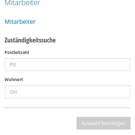
Mitarbeiter
n
a
g
t
e
Mitarbeiter
i
n
o
n
Zuständigkeitssuche
Postleitzahl
Wohnort