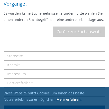
Vorgänge ,
Es wurden keine Suchergebnisse gefunden, bitte wählen Sie
einen anderen Suchbegriff oder eine andere Lebenslage aus.
Zurück zur Suchauswahl
Startseite
Kontakt
Impressum
Barrierefreiheit
Datenschutz
Diese Website nutzt Cookies, um Ihnen das beste
Nutzererlebnis zu ermöglichen.
Mehr erfahren.
Sitemap