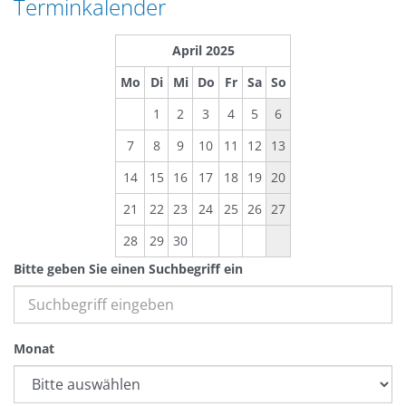
Terminkalender
n
a
g
t
April 2025
e
i
n
Mo
Di
Mi
Do
Fr
Sa
So
o
n
1
2
3
4
5
6
7
8
9
10
11
12
13
14
15
16
17
18
19
20
21
22
23
24
25
26
27
28
29
30
Bitte geben Sie einen Suchbegriff ein
Monat