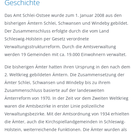
Geschichte
n
a
g
t
Das Amt Schlei-Ostsee wurde zum 1. Januar 2008 aus den
e
i
bisherigen Ämtern Schlei, Schwansen und Windeby gebildet.
n
o
Der Zusammenschluss erfolgte durch die vom Land
n
Schleswig-Holstein per Gesetz verordnete
Verwaltungsstrukturreform. Durch die Amtsverwaltung
werden 19 Gemeinden mit ca. 19.000 Einwohnern verwaltet.
Die bisherigen Ämter hatten ihren Ursprung in den nach dem
2. Weltkrieg gebildeten Ämtern. Die Zusammensetzung der
Ämter Schlei, Schwansen und Windeby bis zu ihrem
Zusammenschluss basierte auf der landesweiten
Ämterreform von 1970. In der Zeit vor dem Zweiten Weltkrieg
waren die Amtsbezirke in erster Linie polizeiliche
Verwaltungsbezirke. Mit der Amtsordnung von 1934 erhielten
die Ämter, auch die Kirchspiellandgemeinden in Schleswig-
Holstein, weiterreichende Funktionen. Die Ämter wurden als