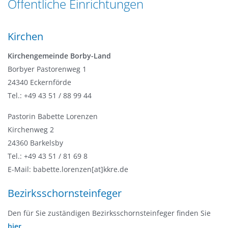
Öffentliche Einrichtungen
n
a
g
t
e
Kirchen
i
n
o
Kirchengemeinde Borby-Land
n
Borbyer Pastorenweg 1
24340 Eckernförde
Tel.: +49 43 51 / 88 99 44
Pastorin Babette Lorenzen
Kirchenweg 2
24360 Barkelsby
Tel.: +49 43 51 / 81 69 8
E-Mail: babette.lorenzen[at]kkre.de
Bezirksschornsteinfeger
Den für Sie zuständigen Bezirksschornsteinfeger finden Sie
hier
.