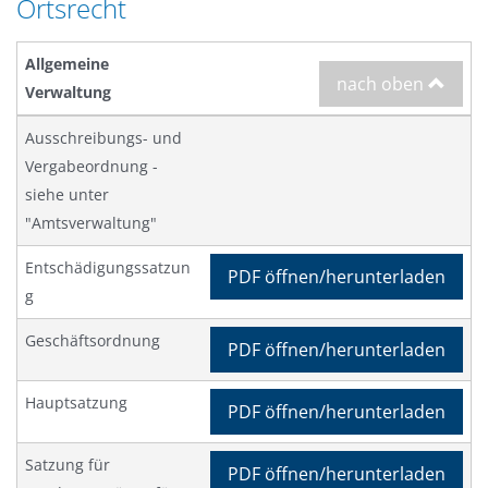
Ortsrecht
n
a
g
t
e
Allgemeine
i
nach oben
n
Verwaltung
o
n
Ausschreibungs- und
Vergabeordnung -
siehe unter
"Amtsverwaltung"
Entschädigungssatzun
PDF öffnen/herunterladen
g
Geschäftsordnung
PDF öffnen/herunterladen
Hauptsatzung
PDF öffnen/herunterladen
Satzung für
PDF öffnen/herunterladen