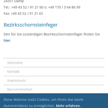
24351 Damp
Tel.: +49 43 52 / 91 21 60 o. +49 170 / 3 64 86 99
Fax: +49 43 52 / 91 21 65
Bezirksschornsteinfeger
Den für Sie zuständigen Bezirksschornsteinfeger finden Sie
hier
.
Startseite
Kontakt
Impressum
Barrierefreiheit
Datenschutz
Diese Website nutzt Cookies, um Ihnen das beste
Nutzererlebnis zu ermöglichen.
Mehr erfahren.
Sitemap