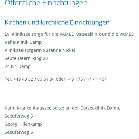
Öffentliche Einrichtungen
n
a
g
t
e
Kirchen und kirchliche Einrichtungen
i
n
o
Ev. Klinikseelsorge für die VAMED Ostseeklinik und die VAMED
n
Reha-Klinik Damp
Klinikseelsorgerin Susanne Nickel
Seute-Deern-Ring 20
24351 Damp
Tel. +49 43 52 / 80 61 34 oder +49 175 / 14 41 467
Kath. Krankenhausseelsorge an der Ostseeklinik Damp,
Seeuferweg 6
Georg Hillenkamp
Seeuferweg 6