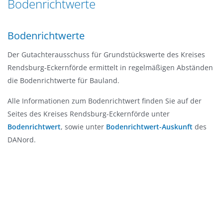
Bodenrichtwerte
n
a
g
t
e
Bodenrichtwerte
i
n
o
Der Gutachterausschuss für Grundstückswerte des Kreises
n
Rendsburg-Eckernförde ermittelt in regelmäßigen Abständen
die Bodenrichtwerte für Bauland.
Alle Informationen zum Bodenrichtwert finden Sie auf der
Seites des Kreises Rendsburg-Eckernförde unter
Bodenrichtwert
, sowie unter
Bodenrichtwert-Auskunft
des
DANord.