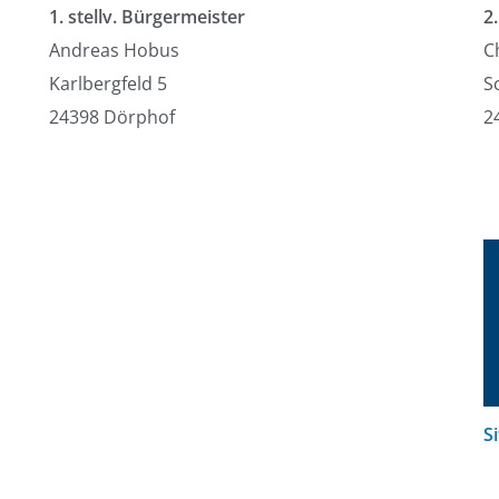
1. stellv. Bürgermeister
2
Andreas Hobus
C
Karlbergfeld 5
S
24398 Dörphof
2
S