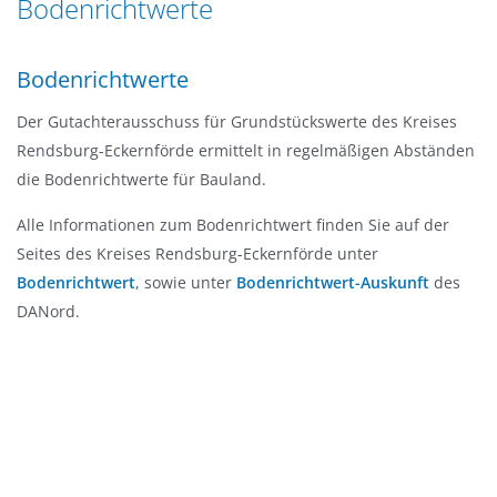
Bodenrichtwerte
n
a
g
t
e
Bodenrichtwerte
i
n
o
Der Gutachterausschuss für Grundstückswerte des Kreises
n
Rendsburg-Eckernförde ermittelt in regelmäßigen Abständen
die Bodenrichtwerte für Bauland.
Alle Informationen zum Bodenrichtwert finden Sie auf der
Seites des Kreises Rendsburg-Eckernförde unter
Bodenrichtwert
, sowie unter
Bodenrichtwert-Auskunft
des
DANord.