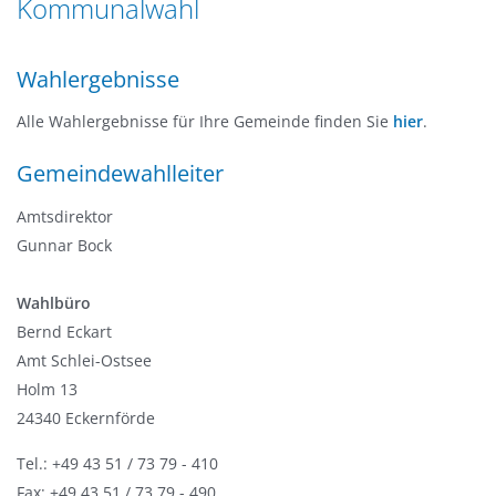
Kommunalwahl
n
a
g
t
e
Wahlergebnisse
i
n
o
Alle Wahlergebnisse für Ihre Gemeinde finden Sie
hier
.
n
Gemeindewahlleiter
Amtsdirektor
Gunnar Bock
Wahlbüro
Bernd Eckart
Amt Schlei-Ostsee
Holm 13
24340 Eckernförde
Tel.: +49 43 51 / 73 79 - 410
Fax: +49 43 51 / 73 79 - 490