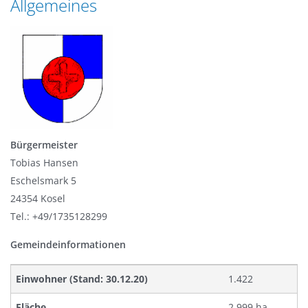
Allgemeines
n
a
g
t
e
i
n
o
n
Bürgermeister
Tobias Hansen
Eschelsmark 5
24354 Kosel
Tel.: +49/1735128299
Gemeindeinformationen
Einwohner (Stand: 30.12.20)
1.422
Fläche
2.999 ha