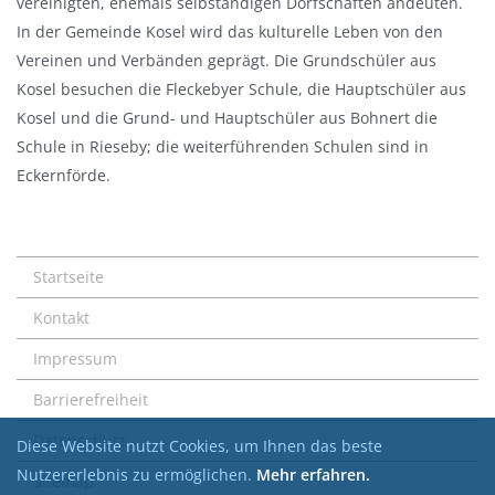
vereinigten, ehemals selbständigen Dorfschaften andeuten.
In der Gemeinde Kosel wird das kulturelle Leben von den
Vereinen und Verbänden geprägt. Die Grundschüler aus
Kosel besuchen die Fleckebyer Schule, die Hauptschüler aus
Kosel und die Grund- und Hauptschüler aus Bohnert die
Schule in Rieseby; die weiterführenden Schulen sind in
Eckernförde.
Startseite
Kontakt
Impressum
Barrierefreiheit
Datenschutz
Diese Website nutzt Cookies, um Ihnen das beste
Nutzererlebnis zu ermöglichen.
Mehr erfahren.
Sitemap