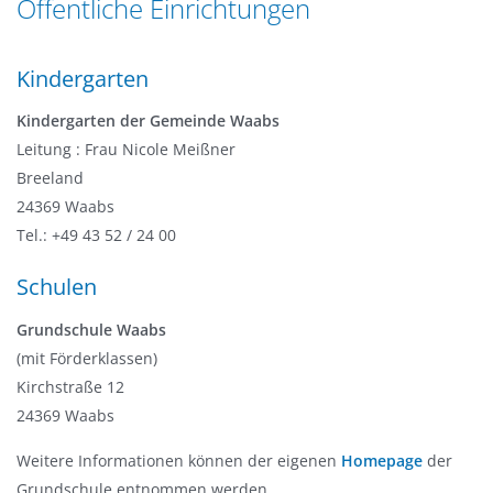
Öffentliche Einrichtungen
n
a
g
t
e
Kindergarten
i
n
o
Kindergarten der Gemeinde Waabs
n
Leitung : Frau Nicole Meißner
Breeland
24369 Waabs
Tel.: +49 43 52 / 24 00
Schulen
Grundschule Waabs
(mit Förderklassen)
Kirchstraße 12
24369 Waabs
Weitere Informationen können der eigenen
Homepage
der
Grundschule entnommen werden.