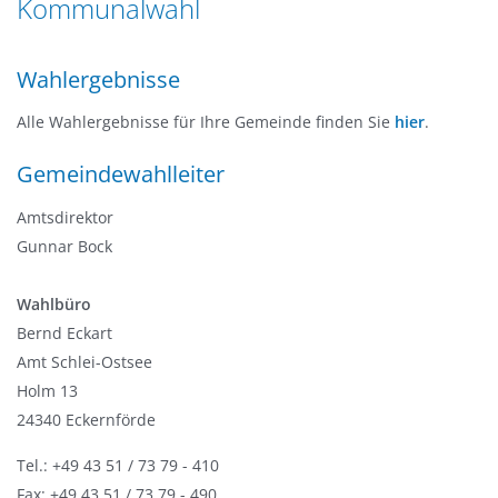
Kommunalwahl
n
a
g
t
e
Wahlergebnisse
i
n
o
Alle Wahlergebnisse für Ihre Gemeinde finden Sie
hier
.
n
Gemeindewahlleiter
Amtsdirektor
Gunnar Bock
Wahlbüro
Bernd Eckart
Amt Schlei-Ostsee
Holm 13
24340 Eckernförde
Tel.: +49 43 51 / 73 79 - 410
Fax: +49 43 51 / 73 79 - 490