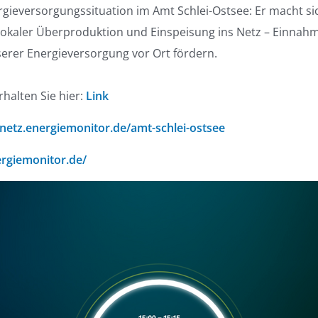
rgieversorgungssituation im Amt Schlei-Ostsee: Er macht s
okaler Überproduktion und Einspeisung ins Netz – Einnahme
erer Energieversorgung vor Ort fördern.
halten Sie hier:
Link
-netz.energiemonitor.de/amt-schlei-ostsee
ergiemonitor.de/