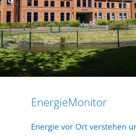
r
e
i
n
n
g
e
n
EnergieMonitor
Energie vor Ort verstehen 