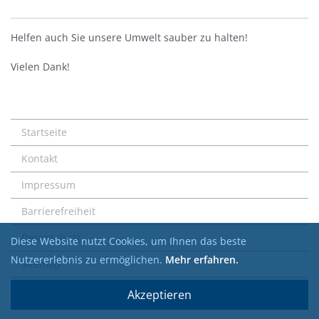
Helfen auch Sie unsere Umwelt sauber zu halten!
Vielen Dank!
Startseite
Kontakt
Impressum
Barrierefreiheit
Datenschutz
Diese Website nutzt Cookies, um Ihnen das beste
Nutzererlebnis zu ermöglichen.
Mehr erfahren.
Sitemap
Akzeptieren