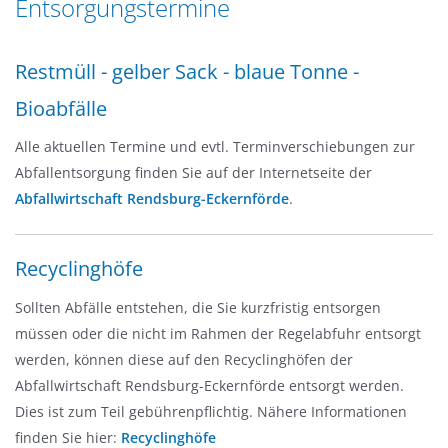
Entsorgungstermine
n
a
g
t
e
Restmüll - gelber Sack - blaue Tonne -
i
n
o
Bioabfälle
n
Alle aktuellen Termine und evtl. Terminverschiebungen zur
Abfallentsorgung finden Sie auf der Internetseite der
Abfallwirtschaft Rendsburg-Eckernförde
.
Recyclinghöfe
Sollten Abfälle entstehen, die Sie kurzfristig entsorgen
müssen oder die nicht im Rahmen der Regelabfuhr entsorgt
werden, können diese auf den Recyclinghöfen der
Abfallwirtschaft Rendsburg-Eckernförde entsorgt werden.
Dies ist zum Teil gebührenpflichtig. Nähere Informationen
finden Sie hier:
Recyclinghöfe