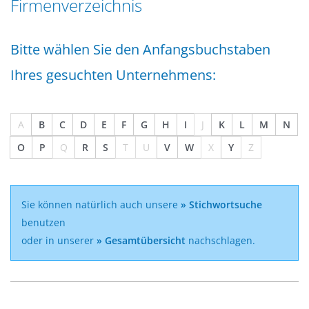
Firmenverzeichnis
n
a
g
t
e
Bitte wählen Sie den Anfangsbuchstaben
i
n
o
Ihres gesuchten Unternehmens:
n
A
B
C
D
E
F
G
H
I
J
K
L
M
N
O
P
Q
R
S
T
U
V
W
X
Y
Z
Sie können natürlich auch unsere
» Stichwortsuche
benutzen
oder in unserer
» Gesamtübersicht
nachschlagen.