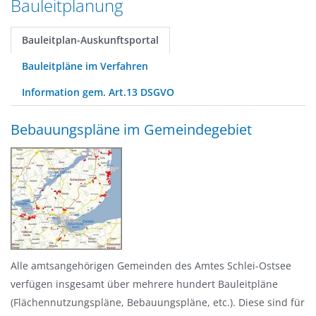
Bauleitplanung
n
a
g
t
Bauleitplan-Auskunftsportal
e
i
n
Bauleitpläne im Verfahren
o
n
Information gem. Art.13 DSGVO
Bebauungspläne im Gemeindegebiet
Alle amtsangehörigen Gemeinden des Amtes Schlei-Ostsee
verfügen insgesamt über mehrere hundert Bauleitpläne
(Flächennutzungspläne, Bebauungspläne, etc.). Diese sind für