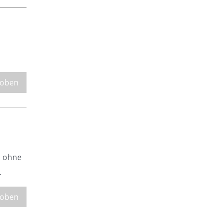
 oben
, ohne
.
 oben