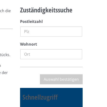
Zuständigkeitssuche
ch die
Postleitzahl
Wohnort
tücks.
n
e der
Schnellzugriff