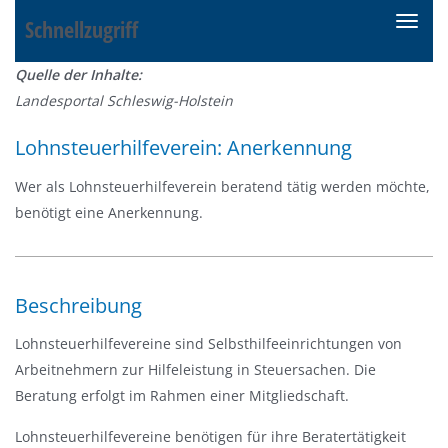
Schnellzugriff
N
a
Quelle der Inhalte:
v
Landesportal Schleswig-Holstein
i
g
Lohnsteuerhilfeverein: Anerkennung
a
t
Wer als Lohnsteuerhilfeverein beratend tätig werden möchte,
i
benötigt eine Anerkennung.
o
n
e
Beschreibung
i
n
Lohnsteuerhilfevereine sind Selbsthilfeeinrichtungen von
-
Arbeitnehmern zur Hilfeleistung in Steuersachen. Die
/
Beratung erfolgt im Rahmen einer Mitgliedschaft.
a
Lohnsteuerhilfevereine benötigen für ihre Beratertätigkeit
u