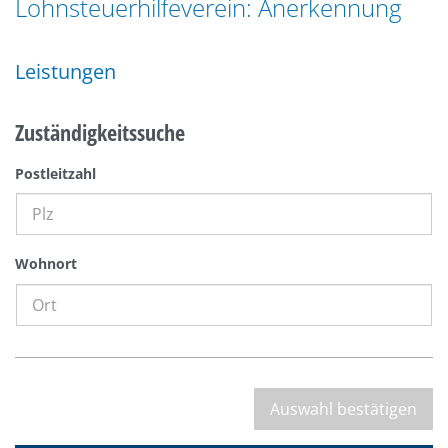
Lohnsteuerhilfeverein: Anerkennung
n
a
g
t
e
Leistungen
i
n
o
n
Zuständigkeitssuche
Postleitzahl
Wohnort