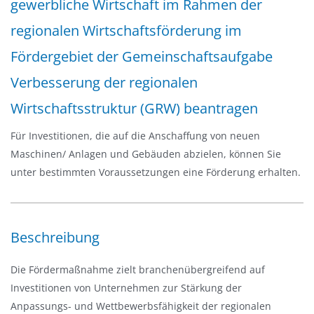
gewerbliche Wirtschaft im Rahmen der
t
i
regionalen Wirtschaftsförderung im
o
Fördergebiet der Gemeinschaftsaufgabe
n
e
Verbesserung der regionalen
i
Wirtschaftsstruktur (GRW) beantragen
n
-
Für Investitionen, die auf die Anschaffung von neuen
/
Maschinen/ Anlagen und Gebäuden abzielen, können Sie
a
unter bestimmten Voraussetzungen eine Förderung erhalten.
u
s
b
Beschreibung
l
e
Die Fördermaßnahme zielt branchenübergreifend auf
n
Investitionen von Unternehmen zur Stärkung der
d
Anpassungs- und Wettbewerbsfähigkeit der regionalen
e