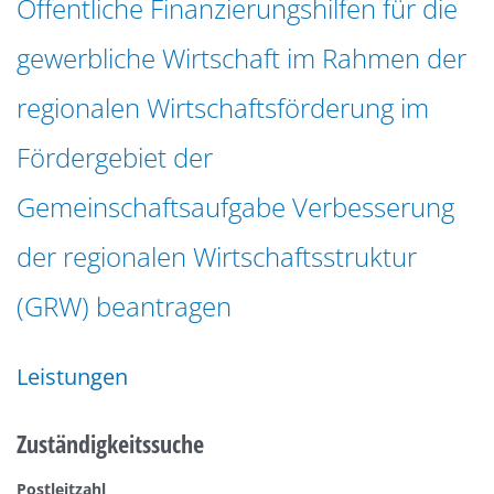
Öffentliche Finanzierungshilfen für die
n
a
g
gewerbliche Wirtschaft im Rahmen der
t
e
i
n
regionalen Wirtschaftsförderung im
o
n
Fördergebiet der
Gemeinschaftsaufgabe Verbesserung
der regionalen Wirtschaftsstruktur
(GRW) beantragen
Leistungen
Zuständigkeitssuche
Postleitzahl