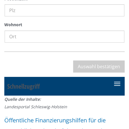
Wohnort
Schnellzugriff
N
a
Quelle der Inhalte:
v
Landesportal Schleswig-Holstein
i
g
Öffentliche Finanzierungshilfen für die
a