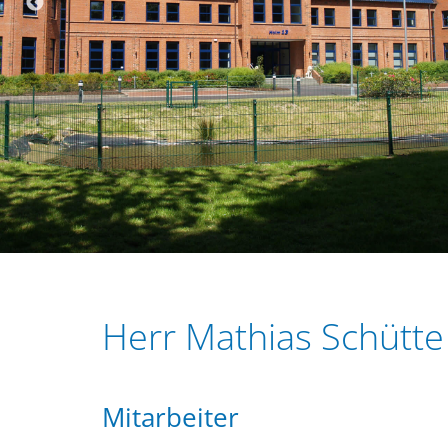
r
e
i
n
n
g
e
n
Herr Mathias Schütte
Mitarbeiter