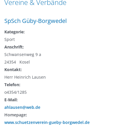
Vereine & Verbände
n
a
g
t
e
SpSch Güby-Borgwedel
i
n
o
Kategorie:
n
Sport
Anschrift:
Schwansenweg 9 a
24354 Kosel
Kontakt:
Herr Heinrich Lausen
Telefon:
o4354/1285
E-Mail:
ahlausen@web.de
Homepage
:
www.schuetzenverein-gueby-borgwedel.de