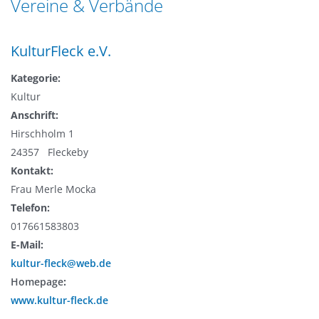
Vereine & Verbände
n
a
g
t
e
KulturFleck e.V.
i
n
o
Kategorie:
n
Kultur
Anschrift:
Hirschholm 1
24357 Fleckeby
Kontakt:
Frau Merle Mocka
Telefon:
017661583803
E-Mail:
kultur-fleck@web.de
Homepage
:
www.kultur-fleck.de