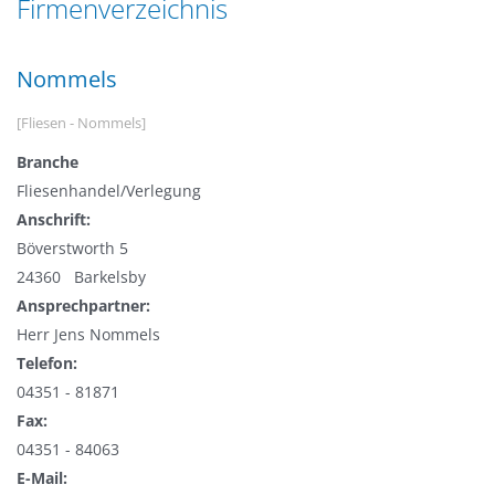
Firmenverzeichnis
n
a
g
t
e
Nommels
i
n
o
[Fliesen - Nommels]
n
Branche
Fliesenhandel/Verlegung
Anschrift:
Böverstworth 5
24360 Barkelsby
Ansprechpartner:
Herr Jens Nommels
Telefon:
04351 - 81871
Fax:
04351 - 84063
E-Mail: