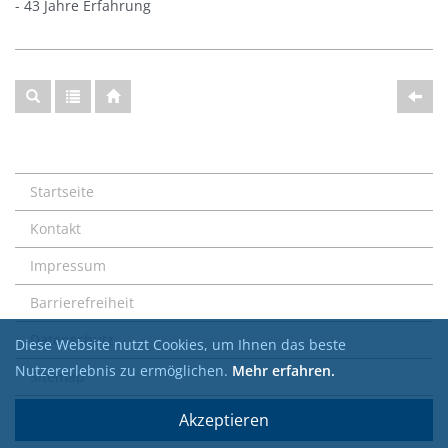
- 43 Jahre Erfahrung
Startseite
Kontakt
Impressum
Barrierefreiheit
Datenschutz
Diese Website nutzt Cookies, um Ihnen das beste
Nutzererlebnis zu ermöglichen.
Mehr erfahren.
Sitemap
Akzeptieren