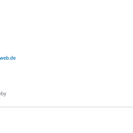
@web.de
eby