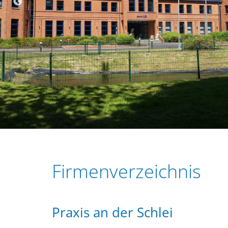
r
e
i
n
n
g
e
n
Firmenverzeichnis
Praxis an der Schlei