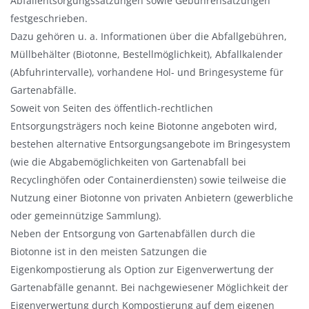
Abfallentsorgungssatzungen sowie Gebührensatzungen
l
festgeschrieben.
e
Dazu gehören u. a. Informationen über die Abfallgebühren,
n
Müllbehälter (Biotonne, Bestellmöglichkeit), Abfallkalender
d
(Abfuhrintervalle), vorhandene Hol- und Bringesysteme für
e
Gartenabfälle.
n
Soweit von Seiten des öffentlich-rechtlichen
Entsorgungsträgers noch keine Biotonne angeboten wird,
bestehen alternative Entsorgungsangebote im Bringesystem
(wie die Abgabemöglichkeiten von Gartenabfall bei
Recyclinghöfen oder Containerdiensten) sowie teilweise die
Nutzung einer Biotonne von privaten Anbietern (gewerbliche
oder gemeinnützige Sammlung).
Neben der Entsorgung von Gartenabfällen durch die
Biotonne ist in den meisten Satzungen die
Eigenkompostierung als Option zur Eigenverwertung der
Gartenabfälle genannt. Bei nachgewiesener Möglichkeit der
Eigenverwertung durch Kompostierung auf dem eigenen