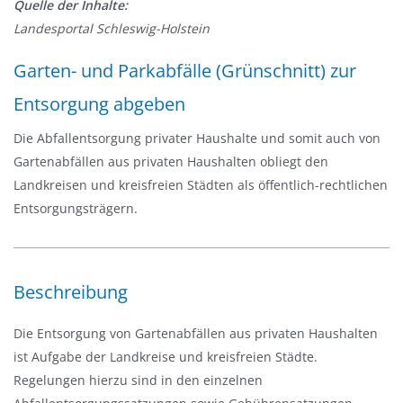
Quelle der Inhalte:
v
Landesportal Schleswig-Holstein
i
g
Garten- und Parkabfälle (Grünschnitt) zur
a
Entsorgung abgeben
t
i
Die Abfallentsorgung privater Haushalte und somit auch von
o
Gartenabfällen aus privaten Haushalten obliegt den
n
Landkreisen und kreisfreien Städten als öffentlich-rechtlichen
e
Entsorgungsträgern.
i
n
-
/
Beschreibung
a
Die Entsorgung von Gartenabfällen aus privaten Haushalten
u
ist Aufgabe der Landkreise und kreisfreien Städte.
s
Regelungen hierzu sind in den einzelnen
b