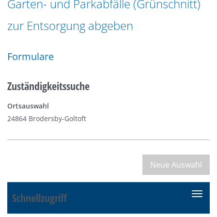
Garten- und Parkabfälle (Grünschnitt)
n
a
g
zur Entsorgung abgeben
t
e
i
n
o
Formulare
n
Zuständigkeitssuche
Ortsauswahl
24864 Brodersby-Goltoft
Schnellzugriff
N
a