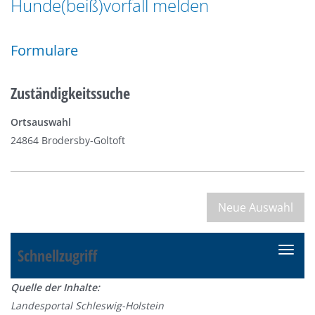
Hunde(beiß)vorfall melden
n
a
g
t
e
Formulare
i
n
o
n
Zuständigkeitssuche
Ortsauswahl
24864 Brodersby-Goltoft
Schnellzugriff
N
a
Quelle der Inhalte:
v
Landesportal Schleswig-Holstein
i