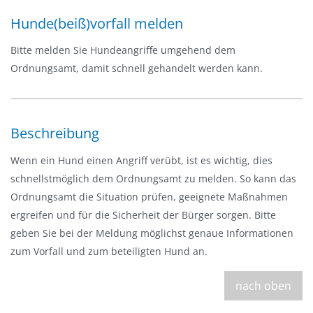
g
Hunde(beiß)vorfall melden
a
t
Bitte melden Sie Hundeangriffe umgehend dem
i
Ordnungsamt, damit schnell gehandelt werden kann.
o
n
e
Beschreibung
i
n
Wenn ein Hund einen Angriff verübt, ist es wichtig, dies
-
schnellstmöglich dem Ordnungsamt zu melden. So kann das
/
Ordnungsamt die Situation prüfen, geeignete Maßnahmen
a
ergreifen und für die Sicherheit der Bürger sorgen. Bitte
u
geben Sie bei der Meldung möglichst genaue Informationen
s
zum Vorfall und zum beteiligten Hund an.
b
l
nach oben
e