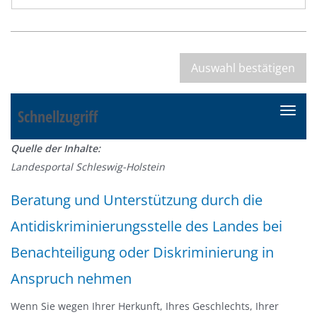
Schnellzugriff
N
a
Quelle der Inhalte:
v
Landesportal Schleswig-Holstein
i
g
Beratung und Unterstützung durch die
a
Antidiskriminierungsstelle des Landes bei
t
i
Benachteiligung oder Diskriminierung in
o
Anspruch nehmen
n
e
Wenn Sie wegen Ihrer Herkunft, Ihres Geschlechts, Ihrer
i