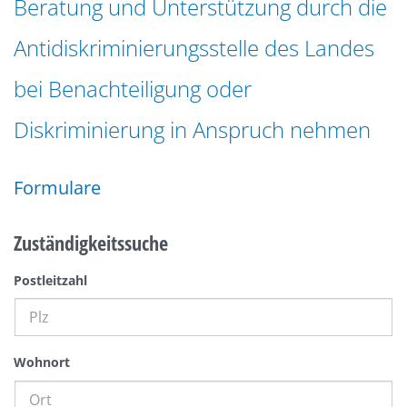
Beratung und Unterstützung durch die
n
a
g
Antidiskriminierungsstelle des Landes
t
e
i
n
bei Benachteiligung oder
o
n
Diskriminierung in Anspruch nehmen
Formulare
Zuständigkeitssuche
Postleitzahl
Wohnort