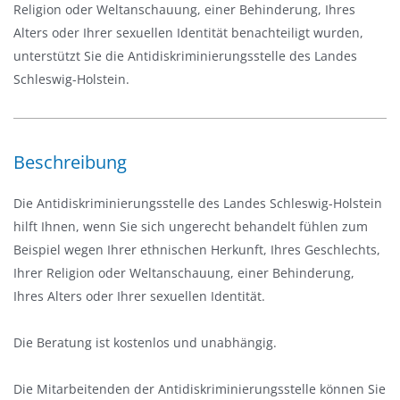
Religion oder Weltanschauung, einer Behinderung, Ihres
n
Alters oder Ihrer sexuellen Identität benachteiligt wurden,
-
unterstützt Sie die Antidiskriminierungsstelle des Landes
/
Schleswig-Holstein.
a
u
s
Beschreibung
b
l
Die Antidiskriminierungsstelle des Landes Schleswig-Holstein
e
hilft Ihnen, wenn Sie sich ungerecht behandelt fühlen zum
n
Beispiel wegen Ihrer ethnischen Herkunft, Ihres Geschlechts,
d
Ihrer Religion oder Weltanschauung, einer Behinderung,
e
Ihres Alters oder Ihrer sexuellen Identität.
n
Die Beratung ist kostenlos und unabhängig.
Die Mitarbeitenden der Antidiskriminierungsstelle können Sie