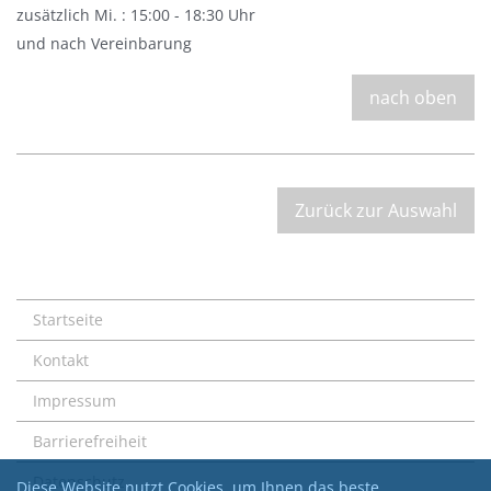
zusätzlich Mi. : 15:00 - 18:30 Uhr
und nach Vereinbarung
nach oben
Zurück zur Auswahl
Startseite
Kontakt
Impressum
Barrierefreiheit
Datenschutz
Diese Website nutzt Cookies, um Ihnen das beste