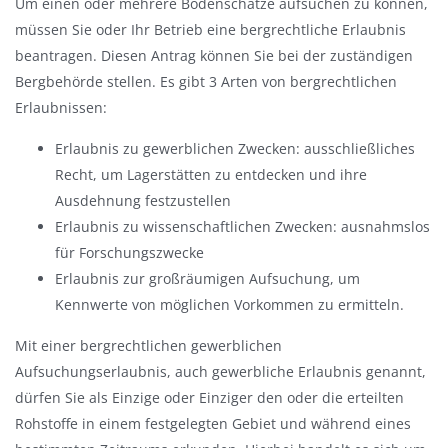
Um einen oder mehrere Bodenschätze aufsuchen zu können,
a
müssen Sie oder Ihr Betrieb eine bergrechtliche Erlaubnis
u
beantragen. Diesen Antrag können Sie bei der zuständigen
s
Bergbehörde stellen. Es gibt 3 Arten von bergrechtlichen
b
Erlaubnissen:
l
e
Erlaubnis zu gewerblichen Zwecken: ausschließliches
n
Recht, um Lagerstätten zu entdecken und ihre
d
Ausdehnung festzustellen
e
Erlaubnis zu wissenschaftlichen Zwecken: ausnahmslos
n
für Forschungszwecke
Erlaubnis zur großräumigen Aufsuchung, um
Kennwerte von möglichen Vorkommen zu ermitteln.
Mit einer bergrechtlichen gewerblichen
Aufsuchungserlaubnis, auch gewerbliche Erlaubnis genannt,
dürfen Sie als Einzige oder Einziger den oder die erteilten
Rohstoffe in einem festgelegten Gebiet und während eines