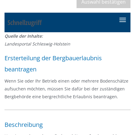
Schnellzugriff
N
a
Quelle der Inhalte:
v
Landesportal Schleswig-Holstein
i
g
Ersterteilung der Bergbauerlaubnis
a
beantragen
t
i
Wenn Sie oder Ihr Betrieb einen oder mehrere Bodenschätze
o
aufsuchen möchten, müssen Sie dafür bei der zuständigen
n
Bergbehörde eine bergrechtliche Erlaubnis beantragen.
e
i
n
-
Beschreibung
/