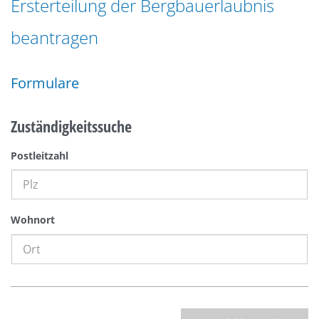
Ersterteilung der Bergbauerlaubnis
n
a
g
beantragen
t
e
i
n
o
Formulare
n
Zuständigkeitssuche
Postleitzahl
Wohnort