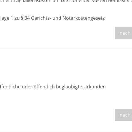
cheintrag fallen Kosten an. Die Höhe der Kosten bemisst si
nlage 1 zu § 34 Gerichts- und Notarkostengesetz
nach
ffentliche oder öffentlich beglaubigte Urkunden
nach