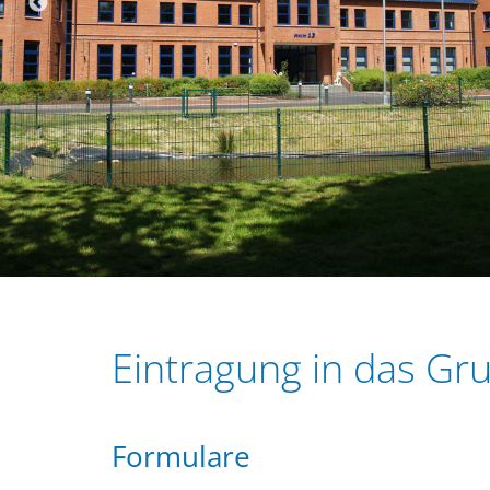
r
e
i
n
n
g
e
n
Eintragung in das G
Formulare