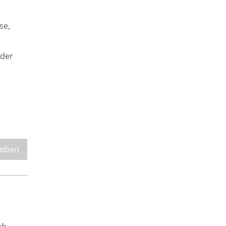
se,
 der
 oben