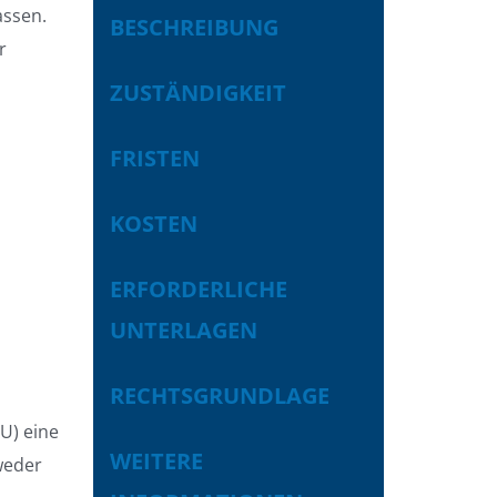
assen.
BESCHREIBUNG
r
ZUSTÄNDIGKEIT
FRISTEN
KOSTEN
ERFORDERLICHE
UNTERLAGEN
RECHTSGRUNDLAGE
U) eine
WEITERE
weder