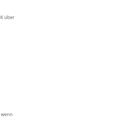
HK über
, wenn