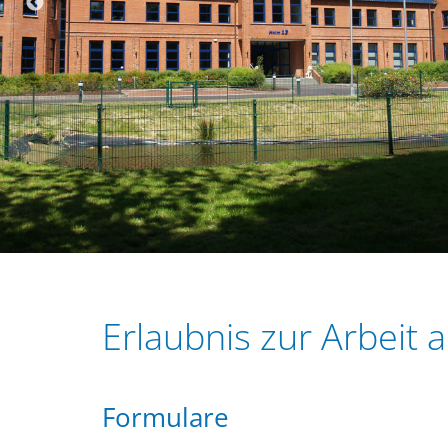
r
e
i
n
n
g
e
n
Erlaubnis zur Arbeit
Formulare