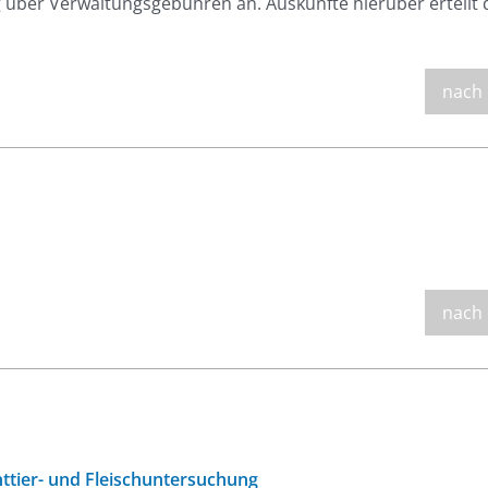
ber Verwaltungsgebühren an. Auskünfte hierüber erteilt 
nach
nach
httier- und Fleischuntersuchung