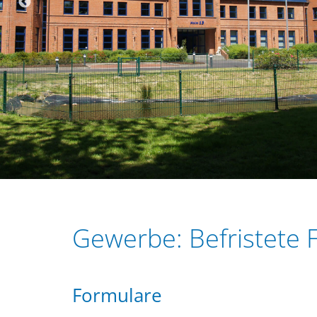
r
e
i
n
n
g
e
n
Gewerbe: Befristete F
Formulare