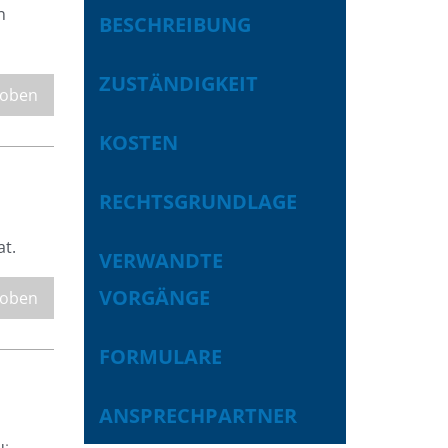
n
BESCHREIBUNG
ZUSTÄNDIGKEIT
 oben
KOSTEN
RECHTSGRUNDLAGE
at.
VERWANDTE
VORGÄNGE
 oben
FORMULARE
ANSPRECHPARTNER