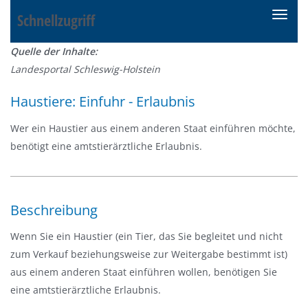
Schnellzugriff
N
a
Quelle der Inhalte:
v
Landesportal Schleswig-Holstein
i
g
Haustiere: Einfuhr - Erlaubnis
a
t
Wer ein Haustier aus einem anderen Staat einführen möchte,
i
benötigt eine amtstierärztliche Erlaubnis.
o
n
e
Beschreibung
i
n
Wenn Sie ein Haustier (ein Tier, das Sie begleitet und nicht
-
zum Verkauf beziehungsweise zur Weitergabe bestimmt ist)
/
aus einem anderen Staat einführen wollen, benötigen Sie
a
eine amtstierärztliche Erlaubnis.
u