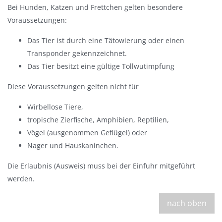
Bei Hunden, Katzen und Frettchen gelten besondere
s
Voraussetzungen:
b
l
Das Tier ist durch eine Tätowierung oder einen
e
Transponder gekennzeichnet.
n
Das Tier besitzt eine gültige Tollwutimpfung
d
Diese Voraussetzungen gelten nicht für
e
n
Wirbellose Tiere,
tropische Zierfische, Amphibien, Reptilien,
Vögel (ausgenommen Geflügel) oder
Nager und Hauskaninchen.
Die Erlaubnis (Ausweis) muss bei der Einfuhr mitgeführt
werden.
nach oben