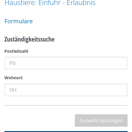
Haustiere: Einfuhr - Erlaubnis
n
a
g
t
e
Formulare
i
n
o
n
Zuständigkeitssuche
Postleitzahl
Wohnort