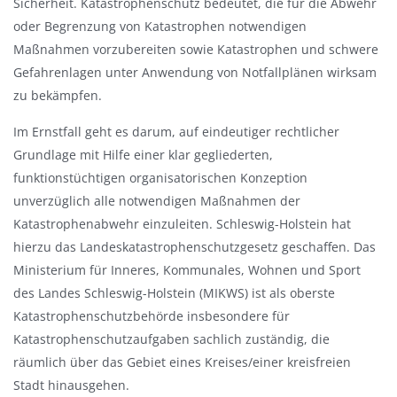
Sicherheit. Katastrophenschutz bedeutet, die für die Abwehr
a
oder Begrenzung von Katastrophen notwendigen
u
Maßnahmen vorzubereiten sowie Katastrophen und schwere
s
Gefahrenlagen unter Anwendung von Notfallplänen wirksam
b
zu bekämpfen.
l
e
Im Ernstfall geht es darum, auf eindeutiger rechtlicher
n
Grundlage mit Hilfe einer klar gegliederten,
d
funktionstüchtigen organisatorischen Konzeption
e
unverzüglich alle notwendigen Maßnahmen der
n
Katastrophenabwehr einzuleiten. Schleswig-Holstein hat
hierzu das Landeskatastrophenschutzgesetz geschaffen. Das
Ministerium für Inneres, Kommunales, Wohnen und Sport
des Landes Schleswig-Holstein (MIKWS) ist als oberste
Katastrophenschutzbehörde insbesondere für
Katastrophenschutzaufgaben sachlich zuständig, die
räumlich über das Gebiet eines Kreises/einer kreisfreien
Stadt hinausgehen.