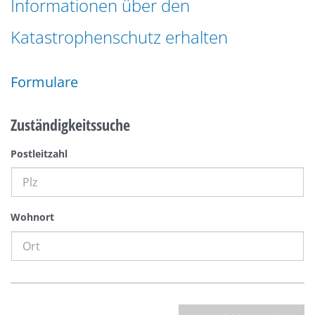
Informationen über den
n
a
g
Katastrophenschutz erhalten
t
e
i
n
o
Formulare
n
Zuständigkeitssuche
Postleitzahl
Wohnort