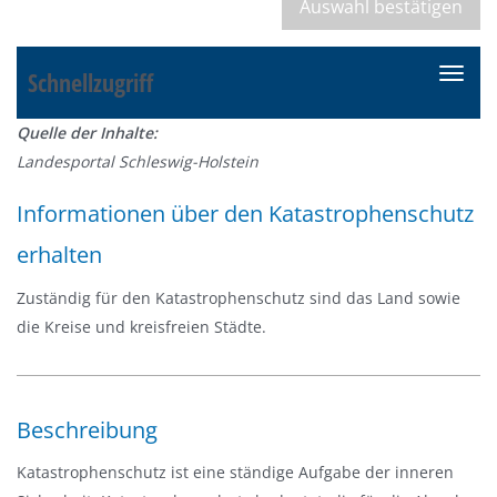
Schnellzugriff
N
a
Quelle der Inhalte:
v
Landesportal Schleswig-Holstein
i
g
Informationen über den Katastrophenschutz
a
erhalten
t
i
Zuständig für den Katastrophenschutz sind das Land sowie
o
die Kreise und kreisfreien Städte.
n
e
i
n
Beschreibung
-
Katastrophenschutz ist eine ständige Aufgabe der inneren
/