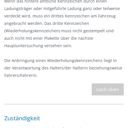
Wenn das hintere amtliche Kennzeichen durch einen
a
Ladungsträger oder mitgeführte Ladung ganz oder teilweise
u
verdeckt wird, muss ein drittes Kennzeichen am Fahrzeug
s
angebracht werden. Das dritte Kennzeichen
b
(Wiederholungskennzeichen) muss nicht gestempelt und
l
auch nicht mit einer Plakette über die nächste
e
Hauptuntersuchung versehen sein.
n
d
Die Anbringung eines Wiederholungskennzeichens liegt in
e
der Verantwortung des Halters/der Halterin beziehungsweise
n
Fahrers/Fahrerin.
nach oben
Zuständigkeit