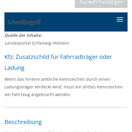
Schnellzugriff
N
a
Quelle der Inhalte:
v
Landesportal Schleswig-Holstein
i
g
Kfz: Zusatzschild für Fahrradträger oder
a
Ladung
t
i
Wenn das hintere amtliche Kennzeichen durch einen
o
Ladungsträger verdeckt wird, muss ein drittes Kennzeichen
n
am Fahrzeug angebracht werden.
e
i
n
-
Beschreibung
/