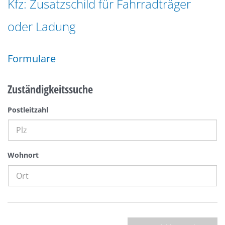
Kfz: Zusatzschild für Fahrradträger
n
a
g
oder Ladung
t
e
i
n
o
Formulare
n
Zuständigkeitssuche
Postleitzahl
Wohnort