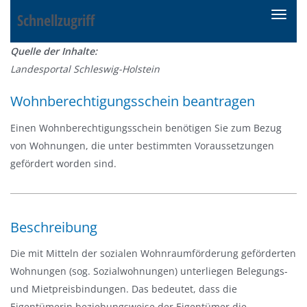
Schnellzugriff
N
a
Quelle der Inhalte:
v
Landesportal Schleswig-Holstein
i
g
Wohnberechtigungsschein beantragen
a
t
Einen Wohnberechtigungsschein benötigen Sie zum Bezug
i
von Wohnungen, die unter bestimmten Voraussetzungen
o
gefördert worden sind.
n
e
i
Beschreibung
n
-
Die mit Mitteln der sozialen Wohnraumförderung geförderten
/
Wohnungen (sog. Sozialwohnungen) unterliegen Belegungs-
a
und Mietpreisbindungen. Das bedeutet, dass die
u
Eigentümerin beziehungsweise der Eigentümer die