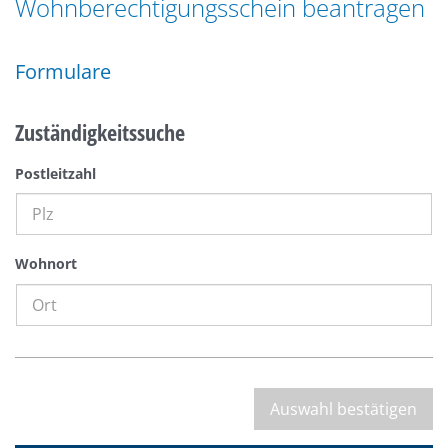
Wohnberechtigungsschein beantragen
n
a
g
t
e
Formulare
i
n
o
n
Zuständigkeitssuche
Postleitzahl
Wohnort