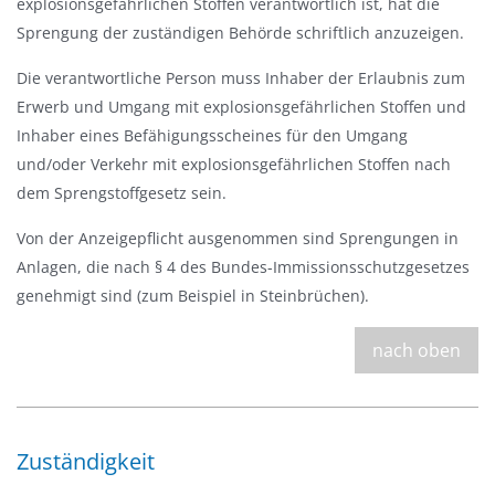
explosionsgefährlichen Stoffen verantwortlich ist, hat die
a
Sprengung der zuständigen Behörde schriftlich anzuzeigen.
u
s
Die verantwortliche Person muss Inhaber der Erlaubnis zum
b
Erwerb und Umgang mit explosionsgefährlichen Stoffen und
l
Inhaber eines Befähigungsscheines für den Umgang
e
und/oder Verkehr mit explosionsgefährlichen Stoffen nach
n
dem Sprengstoffgesetz sein.
d
Von der Anzeigepflicht ausgenommen sind Sprengungen in
e
Anlagen, die nach § 4 des Bundes-Immissionsschutzgesetzes
n
genehmigt sind (zum Beispiel in Steinbrüchen).
nach oben
Zuständigkeit