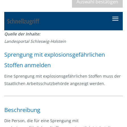
Schnellzugriff
N
a
Quelle der Inhalte:
v
Landesportal Schleswig-Holstein
i
g
Sprengung mit explosionsgefährlichen
a
Stoffen anmelden
t
i
Eine Sprengung mit explosionsgefährlichen Stoffen muss der
o
Staatlichen Arbeitsschutzbehörde angezeigt werden.
n
e
i
n
Beschreibung
-
Die Person, die für eine Sprengung mit
/