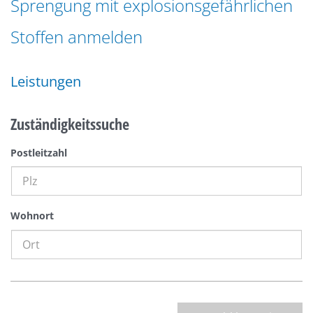
Sprengung mit explosionsgefährlichen
n
a
g
Stoffen anmelden
t
e
i
n
o
Leistungen
n
Zuständigkeitssuche
Postleitzahl
Wohnort