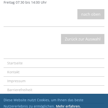
Freitag 07:30 bis 14:00 Uhr
nach oben
Zurück zur Auswahl
Startseite
Kontakt
Impressum
Barrierefreiheit
Datenschutz
Diese Website nutzt Cookies, um Ihnen das beste
Nutzererlebnis zu ermöglichen.
Mehr erfahren.
Sitemap