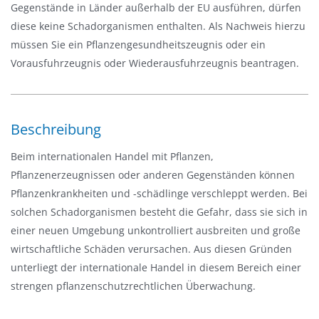
Gegenstände in Länder außerhalb der EU ausführen, dürfen
n
diese keine Schadorganismen enthalten. Als Nachweis hierzu
-
müssen Sie ein Pflanzengesundheitszeugnis oder ein
/
Vorausfuhrzeugnis oder Wiederausfuhrzeugnis beantragen.
a
u
s
Beschreibung
b
l
Beim internationalen Handel mit Pflanzen,
e
Pflanzenerzeugnissen oder anderen Gegenständen können
n
Pflanzenkrankheiten und -schädlinge verschleppt werden. Bei
d
solchen Schadorganismen besteht die Gefahr, dass sie sich in
e
einer neuen Umgebung unkontrolliert ausbreiten und große
n
wirtschaftliche Schäden verursachen. Aus diesen Gründen
unterliegt der internationale Handel in diesem Bereich einer
strengen pflanzenschutzrechtlichen Überwachung.