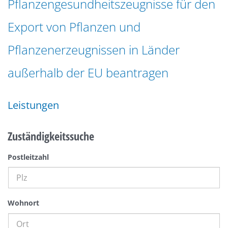
Pflanzengesundheitszeugnisse für den
n
a
g
Export von Pflanzen und
t
e
i
n
Pflanzenerzeugnissen in Länder
o
n
außerhalb der EU beantragen
Leistungen
Zuständigkeitssuche
Postleitzahl
Wohnort