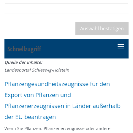
Schnellzugriff
N
a
Quelle der Inhalte:
v
Landesportal Schleswig-Holstein
i
g
Pflanzengesundheitszeugnisse für den
a
Export von Pflanzen und
t
i
Pflanzenerzeugnissen in Länder außerhalb
o
der EU beantragen
n
e
Wenn Sie Pflanzen, Pflanzenerzeugnisse oder andere
i