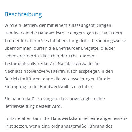
-
/
Beschreibung
a
u
Wird ein Betrieb, der mit einem zulassungspflichtigen
s
Handwerk in die Handwerksrolle eingetragen ist, nach dem
b
Tod der Inhaberin/des Inhabers fortgeführt beziehungsweise
l
übernommen, dürfen die Ehefrau/der Ehegatte, die/der
e
Lebenspartner/in, die Erbin/der Erbe, die/der
n
Testamentsvollstrecker/in, Nachlassverwalter/in,
d
Nachlassinsolvenzverwalter/in, Nachlasspfleger/in den
e
Betrieb fortführen, ohne die Voraussetzungen für die
n
Eintragung in die Handwerksrolle zu erfüllen.
Sie haben dafür zu sorgen, dass unverzüglich eine
Betriebsleitung bestellt wird.
In Härtefällen kann die Handwerkskammer eine angemessene
Frist setzen, wenn eine ordnungsgemäße Führung des