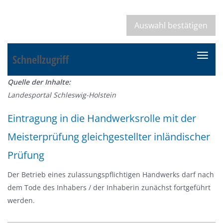
Schnellzugriff
N
a
Quelle der Inhalte:
v
Landesportal Schleswig-Holstein
i
g
Eintragung in die Handwerksrolle mit der
a
Meisterprüfung gleichgestellter inländischer
t
i
Prüfung
o
n
Der Betrieb eines zulassungspflichtigen Handwerks darf nach
e
dem Tode des Inhabers / der Inhaberin zunächst fortgeführt
i
werden.
n