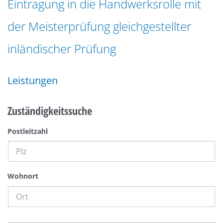
Eintragung in die Handwerksrolle mit
n
a
g
der Meisterprüfung gleichgestellter
t
e
i
n
inländischer Prüfung
o
n
Leistungen
Zuständigkeitssuche
Postleitzahl
Wohnort