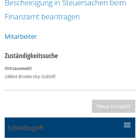
Bescheinigung in Steuersachen beim
n
a
g
Finanzamt beantragen
t
e
i
n
o
Mitarbeiter
n
Zuständigkeitssuche
Ortsauswahl
24864 Brodersby-Goltoft
Schnellzugriff
N
a