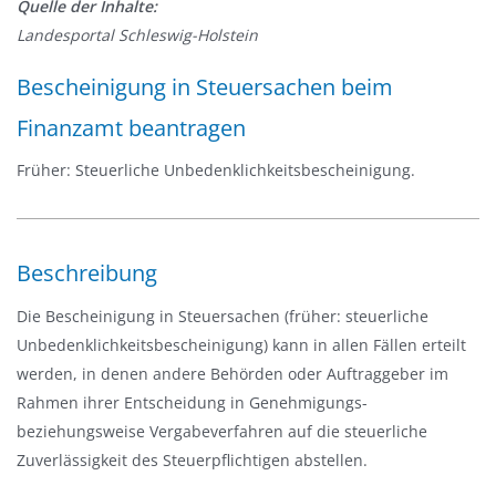
Quelle der Inhalte:
v
Landesportal Schleswig-Holstein
i
g
Bescheinigung in Steuersachen beim
a
Finanzamt beantragen
t
i
Früher: Steuerliche Unbedenklichkeitsbescheinigung.
o
n
e
i
Beschreibung
n
Die Bescheinigung in Steuersachen (früher: steuerliche
-
Unbedenklichkeitsbescheinigung) kann in allen Fällen erteilt
/
werden, in denen andere Behörden oder Auftraggeber im
a
Rahmen ihrer Entscheidung in Genehmigungs-
u
beziehungsweise Vergabeverfahren auf die steuerliche
s
Zuverlässigkeit des Steuerpflichtigen abstellen.
b