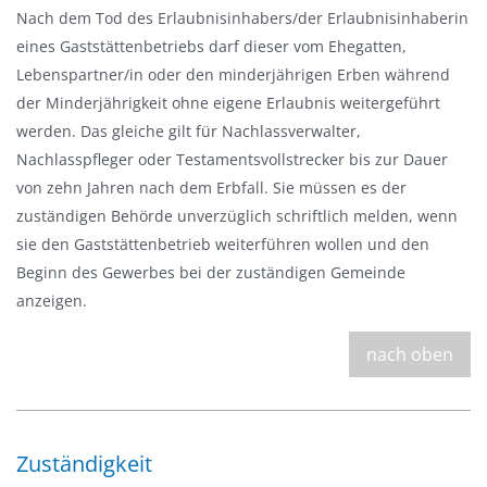
u
Nach dem Tod des Erlaubnisinhabers/der Erlaubnisinhaberin
s
eines Gaststättenbetriebs darf dieser vom Ehegatten,
b
Lebenspartner/in oder den minderjährigen Erben während
l
der Minderjährigkeit ohne eigene Erlaubnis weitergeführt
e
werden. Das gleiche gilt für Nachlassverwalter,
n
Nachlasspfleger oder Testamentsvollstrecker bis zur Dauer
d
von zehn Jahren nach dem Erbfall. Sie müssen es der
e
zuständigen Behörde unverzüglich schriftlich melden, wenn
n
sie den Gaststättenbetrieb weiterführen wollen und den
Beginn des Gewerbes bei der zuständigen Gemeinde
anzeigen.
nach oben
Zuständigkeit