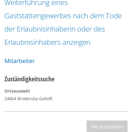
Weiterführung eines
n
a
g
Gaststättengewerbes nach dem Tode
t
e
i
n
der Erlaubnisinhaberin oder des
o
n
Erlaubnisinhabers anzeigen
Mitarbeiter
Zuständigkeitssuche
Ortsauswahl
24864 Brodersby-Goltoft