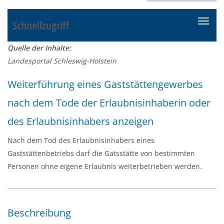
Schnellzugriff
N
a
Quelle der Inhalte:
v
Landesportal Schleswig-Holstein
i
g
Weiterführung eines Gaststättengewerbes
a
nach dem Tode der Erlaubnisinhaberin oder
t
i
des Erlaubnisinhabers anzeigen
o
n
Nach dem Tod des Erlaubnisinhabers eines
e
Gaststättenbetriebs darf die Gatsstätte von bestimmten
i
Personen ohne eigene Erlaubnis weiterbetrieben werden.
n
-
/
Beschreibung
a