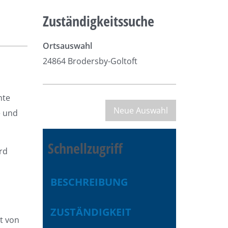
Zuständigkeitssuche
Ortsauswahl
24864 Brodersby-Goltoft
hte
e und
Schnellzugriff
rd
BESCHREIBUNG
ZUSTÄNDIGKEIT
t von