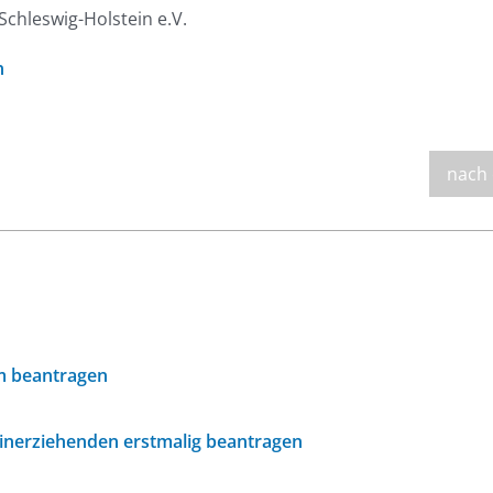
chleswig-Holstein e.V.
n
nach
m beantragen
einerziehenden erstmalig beantragen