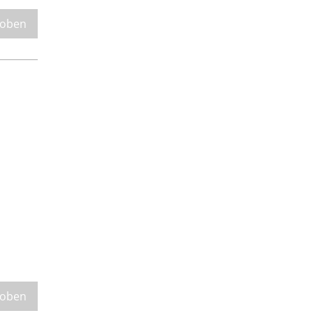
 oben
 oben