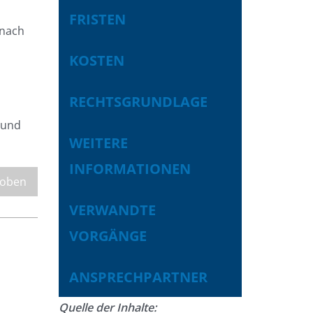
FRISTEN
 nach
KOSTEN
RECHTSGRUNDLAGE
 und
WEITERE
INFORMATIONEN
 oben
VERWANDTE
VORGÄNGE
ANSPRECHPARTNER
Quelle der Inhalte: