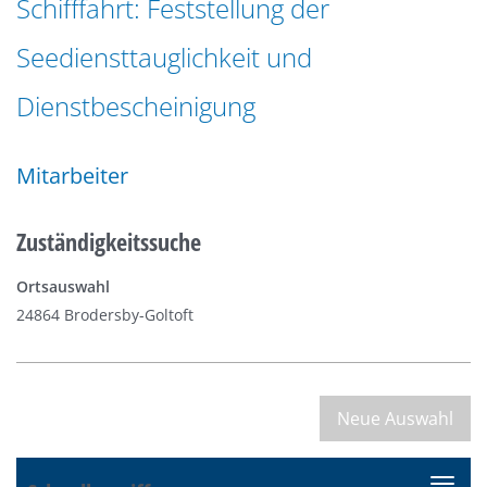
Schifffahrt: Feststellung der
n
a
g
Seediensttauglichkeit und
t
e
i
n
Dienstbescheinigung
o
n
Mitarbeiter
Zuständigkeitssuche
Ortsauswahl
24864 Brodersby-Goltoft