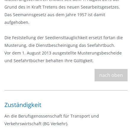
b
Grund des in Kraft Tretens des neuen Seearbeitsgesetzes.
l
Das Seemannsgesetz aus dem Jahre 1957 ist damit
e
aufgehoben.
n
d
Die Feststellung der Seediensttauglichkeit ersetzt fortan die
e
Musterung, die Dienstbescheinigung das Seefahrtbuch.
n
Vor dem 1. August 2013 ausgestellte Musterungsbescheide
und Seefahrtbücher behalten ihre Gültigkeit.
nach oben
Zuständigkeit
An die Berufsgenossenschaft für Transport und
Verkehrswirtschaft (BG Verkehr).