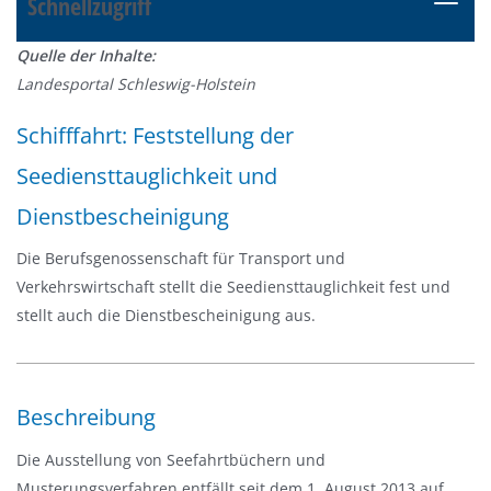
Schnellzugriff
N
a
Quelle der Inhalte:
v
Landesportal Schleswig-Holstein
i
g
Schifffahrt: Feststellung der
a
Seediensttauglichkeit und
t
i
Dienstbescheinigung
o
n
Die Berufsgenossenschaft für Transport und
e
Verkehrswirtschaft stellt die Seediensttauglichkeit fest und
i
stellt auch die Dienstbescheinigung aus.
n
-
/
Beschreibung
a
u
Die Ausstellung von Seefahrtbüchern und
s
Musterungsverfahren entfällt seit dem 1. August 2013 auf