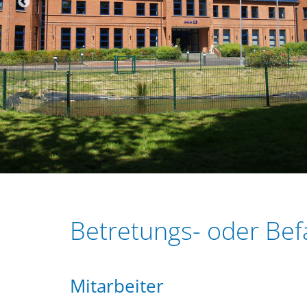
r
e
i
n
n
g
e
n
Betretungs- oder Bef
Mitarbeiter