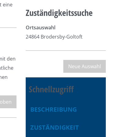
t eine
Zuständigkeitssuche
Ortsauswahl
24864 Brodersby-Goltoft
mit den
tliche
hmen
Schnellzugriff
 oben
BESCHREIBUNG
ZUSTÄNDIGKEIT