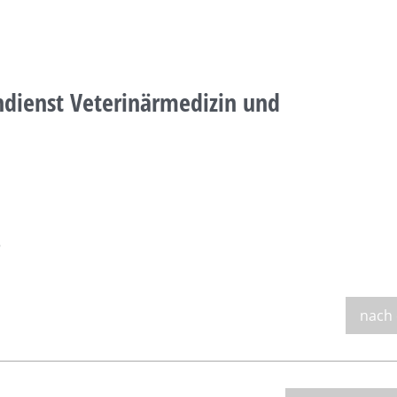
chdienst Veterinärmedizin und
3
nach