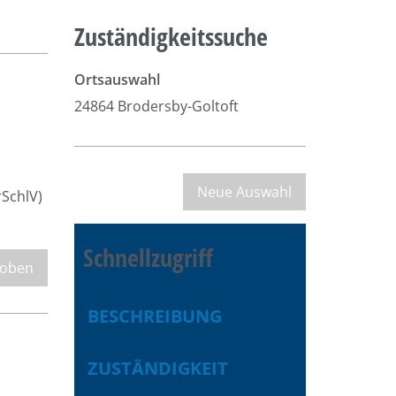
Zuständigkeitssuche
Ortsauswahl
24864 Brodersby-Goltoft
rSchlV)
Schnellzugriff
 oben
BESCHREIBUNG
ZUSTÄNDIGKEIT