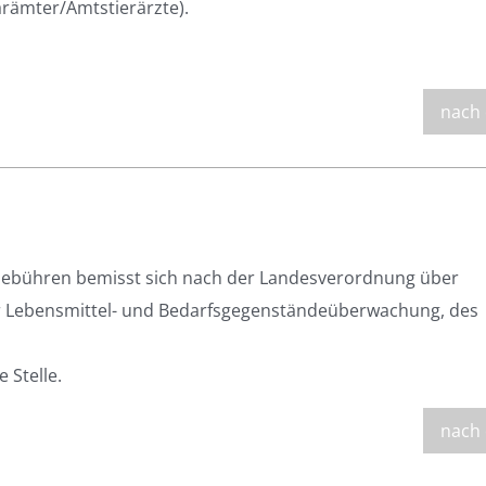
närämter/Amtstierärzte).
nach
Gebühren bemisst sich nach der Landesverordnung über
r Lebensmittel- und Bedarfsgegenständeüberwachung, des
 Stelle.
nach